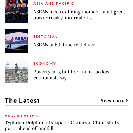
ASIA AND PACIFIC
ASEAN faces defining moment amid great
power rivalry, internal rifts
EDITORIAL
ASEAN at 59, time to deliver
ECONOMY
Poverty falls, but the line is too low,
economists say
The Latest
View more
ASIA & PACIFIC
Typhoon Dolphin hits Japan's Okinawa, China shuts
ports ahead of landfall