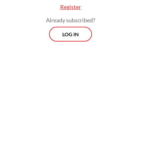
sangat tinggi setelah bertahun-tahun.
Register
Already subscribed?
LOG IN
Menurut laporan Amnesty International