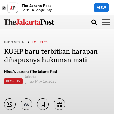
The Jakarta Post
VIEW
Get it - In Google Play
INDONESIA
POLITICS
KUHP baru terbitkan harapan
dihapusnya hukuman mati
Nina A. Loasana (The Jakarta Post)
Jakarta
Tue, May 16, 2023
PREMIUM