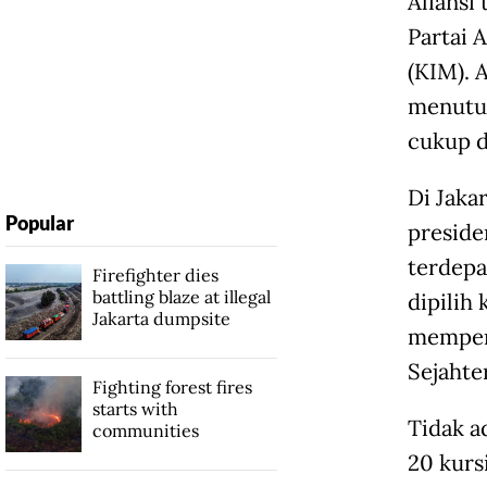
Aliansi 
Partai 
(KIM). 
menutup
cukup d
Di Jaka
Popular
preside
terdepa
Firefighter dies
battling blaze at illegal
dipilih
Jakarta dumpsite
mempero
Sejahte
Fighting forest fires
starts with
Tidak a
communities
20 kursi