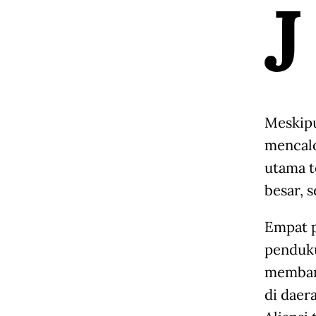
J
Meskipu
mencalo
utama t
besar, 
Empat p
penduku
membang
di daer