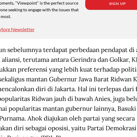
pments, "Viewpoint" is the perfect source
SIGN UP
one seeking to engage with the issues that
 most.
More Newsletter
n sebelumnya terdapat perbedaan pendapat di 
 aliansi, terutama antara Gerindra dan Golkar, K
kkan preferensi yang lebih kuat terhadap politi
sekaligus mantan Gubernur Jawa Barat Ridwan 
ncalonkan diri di Jakarta. Hal ini terlepas dari 
opularitas Ridwan jauh di bawah Anies, juga be
i popularitas mantan gubernur lainnya, Basuki
 Purnama. Ahok diajukan oleh partai yang secara
kan diri sebagai oposisi, yaitu Partai Demokrasi