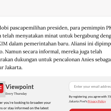
lobi pascapemilihan presiden, para pemimpin P
telah menyatakan minat untuk bergabung den
 KIM dalam pemerintahan baru. Aliansi ini dipimp
. Namun secara informal, mereka juga telah
akan dukungan untuk pencalonan Anies sebaga
r Jakarta.
Viewpoint
Every Thursday
By registering, you agree with
Th
Jakarta Post
's
Privacy Policy
r you're looking to broaden your
s or stay informed on the latest