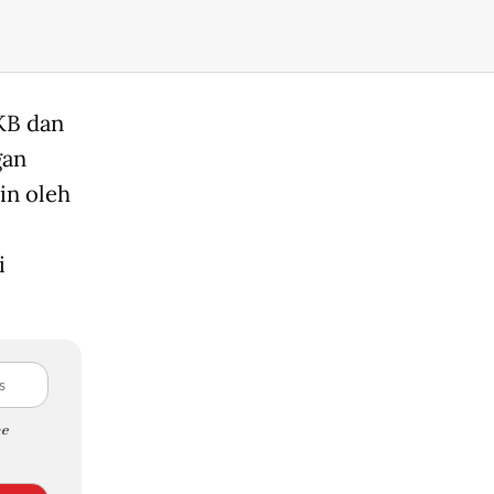
KB dan
gan
in oleh
i
e