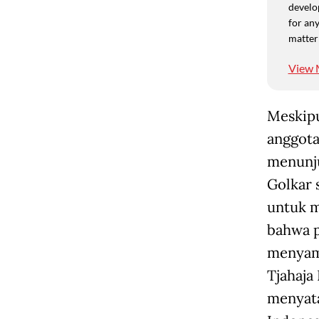
develo
for any
matter
View 
Meskipu
anggota
menunju
Golkar 
untuk me
bahwa p
menyama
Tjahaja
menyata