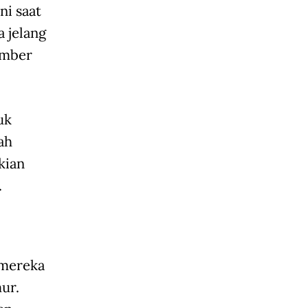
ni saat
 jelang
ember
uk
ah
kian
.
 mereka
ur.