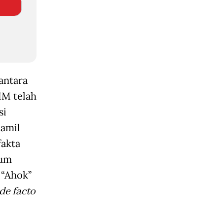
antara
IM telah
si
Kamil
fakta
lum
 “Ahok”
de facto