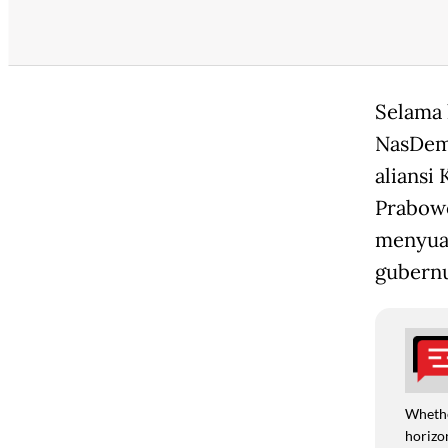
Selama 
NasDem 
aliansi
Prabowo
menyuar
gubernu
Whethe
horizon