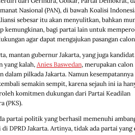
terdiri dari Gerindra, Golkar, Partai Demokrat, d
Amanat Nasional (PAN), di bawah Koalisi Indones
Aliansi sebesar itu akan menyulitkan, bahkan mu
 kemungkinan, bagi partai lain untuk mempero
ukungan agar dapat mengajukan pasangan calon
rta, mantan gubernur Jakarta, yang juga kandidat
n yang kalah,
Anies Baswedan
, merupakan calon
n dalam pilkada Jakarta. Namun kesempatannya
 kembali semakin sempit, karena sejauh ini ia han
leh komitmen dukungan dari Partai Keadilan
ra (PKS).
da partai politik yang berhasil memenuhi amban
 di DPRD Jakarta. Artinya, tidak ada partai yang