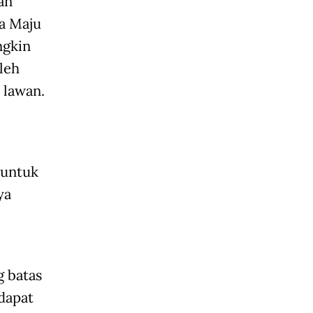
an
ia Maju
ngkin
leh
 lawan.
 untuk
ya
g batas
 dapat