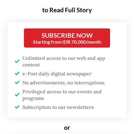
dan langkah-langkah penghematan besar-
to Read Full Story
besaran Presiden
Prabowo Subianto
.
Pada awal pekan ini, Menteri Perhubungan
Dudy Purwagandhi memperkirakan bahwa
SUBSCRIBE NOW
Starting from IDR 70,000/month
puncak arus mudik akan terjadi pada Jumat,
atau tiga hari sebelum Idul Fitri. Ia sarankan
Unlimited access to our web and app
para pemudik memulai perjalanan lebih awal
content
agar terhindar dari kemacetan. Sebelumnya,
e-Post daily digital newspaper
pemerintah telah memajukan tanggal mulai
No advertisements, no interruptions
Privileged access to our events and
liburan sekolah, juga menerapkan kebijakan
programs
bekerja dari mana saja (work from anywhere
Subscription to our newsletters
atau WFA) bagi para pegawai pemerintah.
Kebijakan itu diambil untuk membantu
or
mendistribusikan arus mudik secara lebih