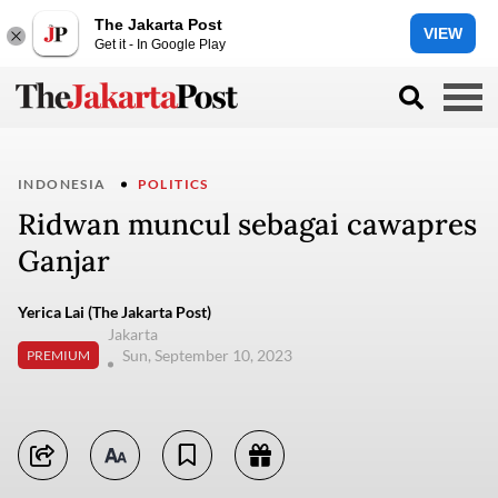
The Jakarta Post
VIEW
Get it - In Google Play
INDONESIA
POLITICS
Ridwan muncul sebagai cawapres
Ganjar
Yerica Lai (The Jakarta Post)
Jakarta
Sun, September 10, 2023
PREMIUM