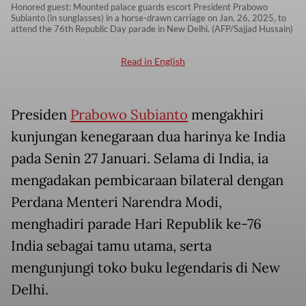
Honored guest: Mounted palace guards escort President Prabowo
Subianto (in sunglasses) in a horse-drawn carriage on Jan. 26, 2025, to
attend the 76th Republic Day parade in New Delhi. (AFP/Sajjad Hussain)
Read in English
Presiden
Prabowo Subianto
mengakhiri
kunjungan kenegaraan dua harinya ke India
pada Senin 27 Januari. Selama di India, ia
mengadakan pembicaraan bilateral dengan
Perdana Menteri Narendra Modi,
menghadiri parade Hari Republik ke-76
India sebagai tamu utama, serta
mengunjungi toko buku legendaris di New
Delhi.