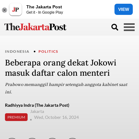
The Jakarta Post
VIEW
Get it - In Google Play
INDONESIA
POLITICS
Beberapa orang dekat Jokowi
masuk daftar calon menteri
Prabowo memanggil hampir setengah anggota kabinet saat
ini.
Radhiyya Indra (The Jakarta Post)
Jakarta
Wed, October 16, 2024
PREMIUM