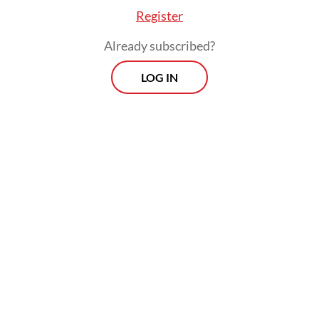
Register
Already subscribed?
LOG IN
Para analis mengatakan bahwa Prabowo,
sang Ketua Partai Gerindra, bisa jadi telah
mengakomodasi ambisi Jokowi untuk
memasukkan orang-orangnya dalam kabinet
yang akan datang.
Morning Brief