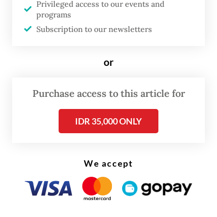
Menteri petahana lainnya yang hadir pada
Privileged access to our events and
programs
Senin adalah Menteri Koordinator
Subscription to our newsletters
Perekonomian Airlangga Hartarto dan
Menteri Keuangan Sri Mulyani. Keduanya
or
diyakini telah mengamankan jabatan yang
sama seperti yang sekarang mereka emban,
Purchase access to this article for
untuk pemerintahan Prabowo yang akan
dilantik sebagai presiden berikutnya pada
IDR 35,000 ONLY
20 Oktober.
We accept