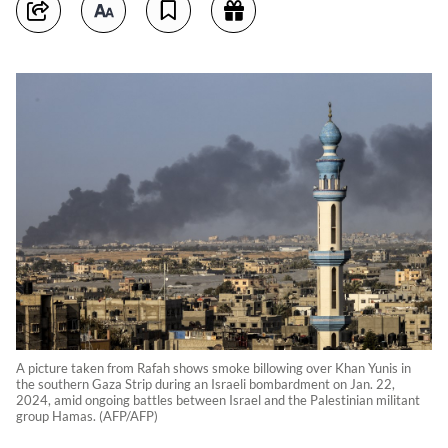
A picture taken from Rafah shows smoke billowing over Khan Yunis in
the southern Gaza Strip during an Israeli bombardment on Jan. 22,
2024, amid ongoing battles between Israel and the Palestinian militant
group Hamas. (AFP/AFP)