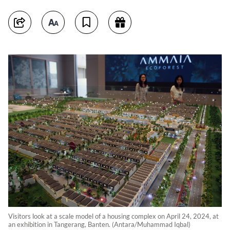
Visitors look at a scale model of a housing complex on April 24, 2024, at
an exhibition in Tangerang, Banten. (Antara/Muhammad Iqbal)