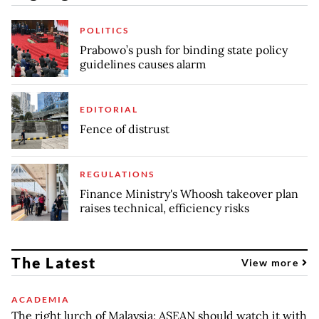
POLITICS
Prabowo’s push for binding state policy
guidelines causes alarm
EDITORIAL
Fence of distrust
REGULATIONS
Finance Ministry's Whoosh takeover plan
raises technical, efficiency risks
The Latest
View more
ACADEMIA
The right lurch of Malaysia: ASEAN should watch it with