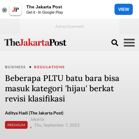
The Jakarta Post
VIEW
Get it - In Google Play
BUSINESS
REGULATIONS
Beberapa PLTU batu bara bisa
masuk kategori 'hijau' berkat
revisi klasifikasi
Aditya Hadi (The Jakarta Post)
Jakarta
Thu, September 7, 2023
PREMIUM