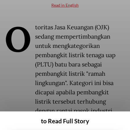
Read in English
O
toritas Jasa Keuangan (OJK)
sedang mempertimbangkan
untuk mengkategorikan
pembangkit listrik tenaga uap
(PLTU) batu bara sebagai
pembangkit listrik "ramah
lingkungan". Kategori ini bisa
dicapai apabila pembangkit
listrik tersebut terhubung
dengan rantai pasok industri
berkelanjutan, seperti kendaraan
to Read Full Story
listrik (
electric vehicle
atau EV).