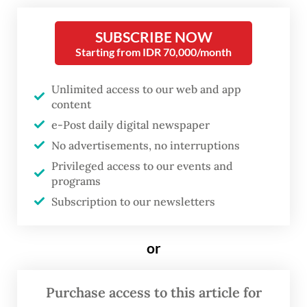
SUBSCRIBE NOW
Beberapa ahli mengkritik ide tersebut dan
Starting from IDR 70,000/month
mengatakannya sebagai kemunduran dalam
komitmen negara untuk membatasi emisi
Unlimited access to our web and app
content
karbon. Alih-alih memobilisasi investasi,
e-Post daily digital newspaper
mengkategorikan pembakaran bahan bakar
No advertisements, no interruptions
fosil untuk menghasilkan listrik sebagai
Privileged access to our events and
kegiatan bisnis hijau akan merusak
programs
kredibilitas taksonomi pajak dan merugikan
Subscription to our newsletters
perusahaan keuangan negara.
or
Taksonomi Hijau Indonesia (THI) Versi 1.0
telah dirilis tahun lalu. Namun, Ketua OJK
Purchase access to this article for
Mahendra Siregar mengatakan bahwa OJK