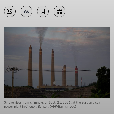
Smoke rises from chimneys on Sept. 21, 2021, at the Suralaya coal
power plant in Cilegon, Banten. (AFP/Bay Ismoyo)