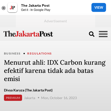
The Jakarta Post
VIEW
Get it - In Google Play
BUSINESS
REGULATIONS
Menurut ahli: IDX Carbon kurang
efektif karena tidak ada batas
emisi
Divya Karyza (The Jakarta Post)
Jakarta
Mon, October 16, 2023
PREMIUM