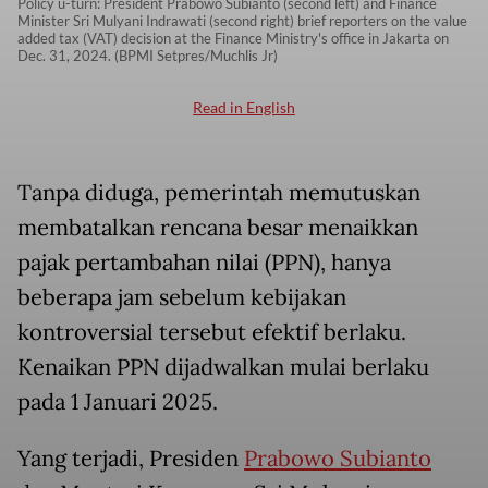
Policy u-turn: President Prabowo Subianto (second left) and Finance
Minister Sri Mulyani Indrawati (second right) brief reporters on the value
added tax (VAT) decision at the Finance Ministry's office in Jakarta on
Dec. 31, 2024. (BPMI Setpres/Muchlis Jr)
Read in English
Tanpa diduga, pemerintah memutuskan
membatalkan rencana besar menaikkan
pajak pertambahan nilai (PPN), hanya
beberapa jam sebelum kebijakan
kontroversial tersebut efektif berlaku.
Kenaikan PPN dijadwalkan mulai berlaku
pada 1 Januari 2025.
Yang terjadi, Presiden
Prabowo Subianto