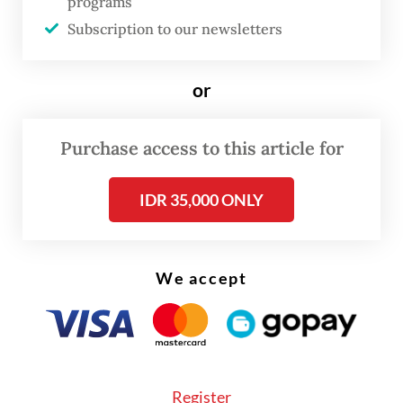
programs
Subscription to our newsletters
or
Purchase access to this article for
IDR 35,000 ONLY
We accept
"Hari ini pemerintah memutuskan kenaikan
tarif PPN dari 11 persen menjadi 12 persen
hanya berlaku untuk jasa dan barang mewah
yang sudah dikenakan PPN, dan dikonsumsi
Register
oleh masyarakat berpenghasilan tinggi," kata