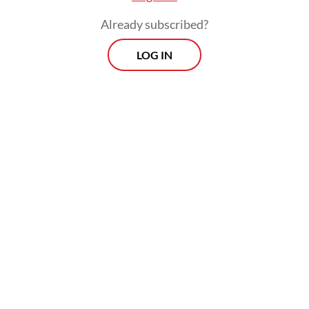
Prabowo kepada wartawan dalam jumpa
Already subscribed?
pers di kantor Kementerian.
LOG IN
Prospects
Every Monday
With exclusive interviews and in-depth coverage of the
region's most pressing business issues, "Prospects" is the
go-to source for staying ahead of the curve in Indonesia's
rapidly evolving business landscape.
View More Newsletter
By registering, you agree with
The Jakarta Post
's
Privacy Policy