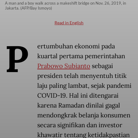
A man and a boy walk across a makeshift bridge on Nov. 26, 2019, in
Jakarta. (AFP/Bay Ismoyo)
Read in English
P
ertumbuhan ekonomi pada
kuartal pertama pemerintahan
Prabowo Subianto
sebagai
presiden telah menyentuh titik
laju paling lambat, sejak pandemi
COVID-19. Hal ini ditengarai
karena Ramadan dinilai gagal
mendongkrak belanja konsumen
secara signifikan dan investor
khawatir tentang ketidakpastian