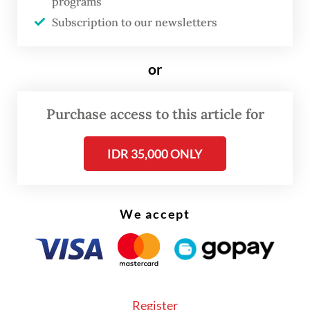
programs
Polri di Jakarta.
Subscription to our newsletters
Mengenakan jas hitam dan dasi merah,
or
purnawirawan jenderal militer itu tiba di
lokasi pada Kamis sore. Ia disambut
Purchase access to this article for
Panglima Jenderal Listyo Sigit Prabowo dan
barikade petugas polisi.
IDR 35,000 ONLY
“Terima kasih, ini sebuah kehormatan,” kata
Prabowo kepada Listyo.
We accept
Register