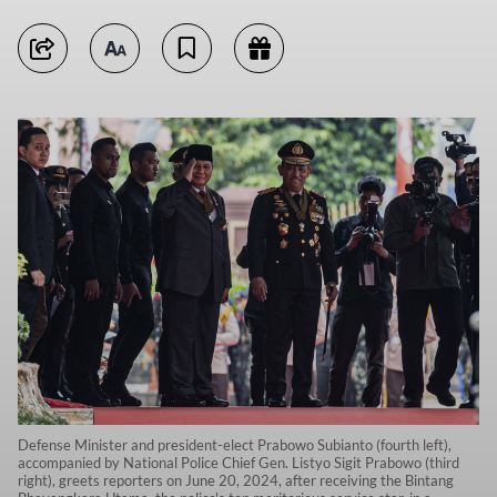
Defense Minister and president-elect Prabowo Subianto (fourth left),
accompanied by National Police Chief Gen. Listyo Sigit Prabowo (third
right), greets reporters on June 20, 2024, after receiving the Bintang