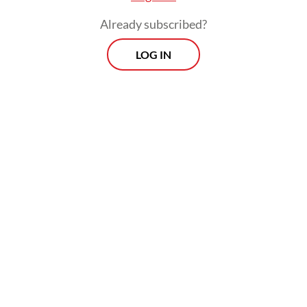
Already subscribed?
LOG IN
Menurut asisten Kapolri, Inspektur Jenderal
Dedi Prasetyo, alasan di balik pemberian
bintang jasa tersebut adalah “dukungan dan
kontribusi luar biasa yang diberikan oleh
Prabowo kepada kepolisian”.