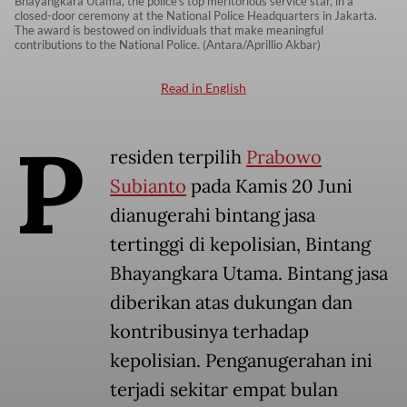
Bhayangkara Utama, the police's top meritorious service star, in a
closed-door ceremony at the National Police Headquarters in Jakarta.
The award is bestowed on individuals that make meaningful
contributions to the National Police. (Antara/Aprillio Akbar)
Read in English
P
residen terpilih
Prabowo
Subianto
pada Kamis 20 Juni
dianugerahi bintang jasa
tertinggi di kepolisian, Bintang
Bhayangkara Utama. Bintang jasa
diberikan atas dukungan dan
kontribusinya terhadap
kepolisian. Penganugerahan ini
terjadi sekitar empat bulan