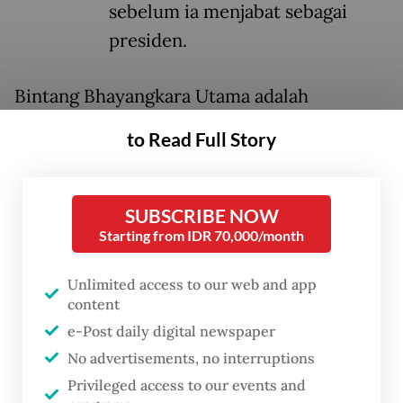
sebelum ia menjabat sebagai
presiden.
Bintang Bhayangkara Utama adalah
penghargaan tertinggi yang diberikan
to Read Full Story
Kepolisian RI (Polri) kepada seseorang, atas
kontribusinya yang luar biasa terhadap
institusi kepolisian. Otomatis, kontribusi ini
SUBSCRIBE NOW
Starting from IDR 70,000/month
berhubungan dengan presiden yang sedang
menjabat.
Unlimited access to our web and app
content
Prabowo, Menteri Pertahanan di kabinet
e-Post daily digital newspaper
Presiden Joko “Jokowi” Widodo, menerima
No advertisements, no interruptions
penghargaan bergengsi tersebut dalam
Privileged access to our events and
upacara penganugerahan tertutup di Mabes