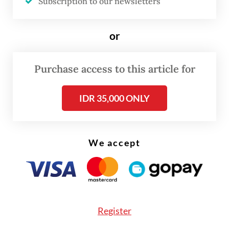
Subscription to our newsletters
pertama kali terjadi sejak 2017. Menurut
laporan Kompas TV, puluhan orang terlihat
or
terjebak di lantai atas pusat perbelanjaan
tersebut.
Purchase access to this article for
IDR 35,000 ONLY
We accept
Register