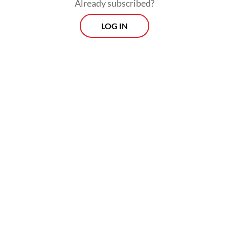
Already subscribed?
LOG IN
Wakil Wali Kota Kota Bekasi Abdul Harris
Bobihoe mengatakan bahwa tim SAR telah
dikerahkan untuk mengevakuasi pengunjung
mal yang terjebak. “Beberapa sudah
dievakuasi dan beberapa masih di dalam,
bahkan para pedagang juga masih terjebak.
Kami sedang melakukan yang terbaik
sekarang,” katanya.
Morning Brief
Every Monday, Wednesday and Friday morning.
Delivered straight to your inbox three times weekly, this