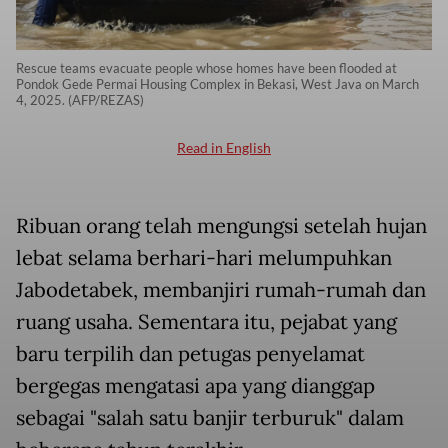
Rescue teams evacuate people whose homes have been flooded at
Pondok Gede Permai Housing Complex in Bekasi, West Java on March
4, 2025. (AFP/REZAS)
Read in English
Ribuan orang telah mengungsi setelah hujan
lebat selama berhari-hari melumpuhkan
Jabodetabek, membanjiri rumah-rumah dan
ruang usaha. Sementara itu, pejabat yang
baru terpilih dan petugas penyelamat
bergegas mengatasi apa yang dianggap
sebagai "salah satu banjir terburuk" dalam