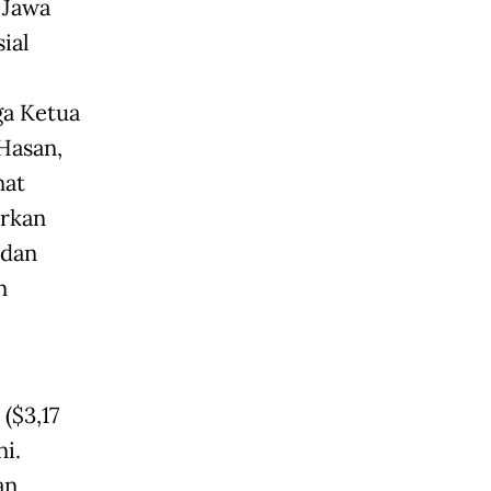
 Jawa
ial
ga Ketua
Hasan,
nat
urkan
 dan
n
($3,17
ni.
an