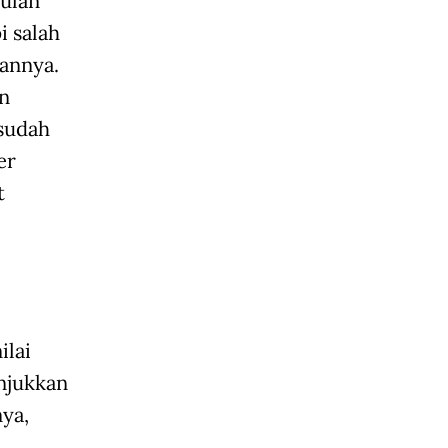
bulan
 salah
hannya.
n
sudah
er
t
ilai
njukkan
nya,