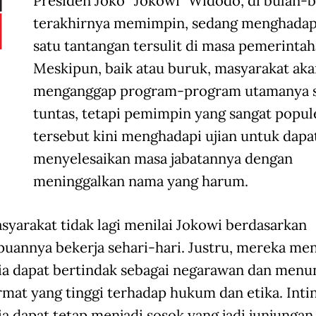
Presiden Joko “Jokowi” Widodo, di bulan-
terakhirnya memimpin, sedang menghadapi
satu tantangan tersulit di masa pemerinta
Meskipun, baik atau buruk, masyarakat aka
menganggap program-program utamanya 
tuntas, tetapi pemimpin yang sangat popul
tersebut kini menghadapi ujian untuk dapa
menyelesaikan masa jabatannya dengan
meninggalkan nama yang harum.
asyarakat tidak lagi menilai Jokowi berdasarkan
annya bekerja sehari-hari. Justru, mereka men
ia dapat bertindak sebagai negarawan dan menu
rmat yang tinggi terhadap hukum dan etika. Inti
ia dapat tetap menjadi sosok yang jadi junjungan