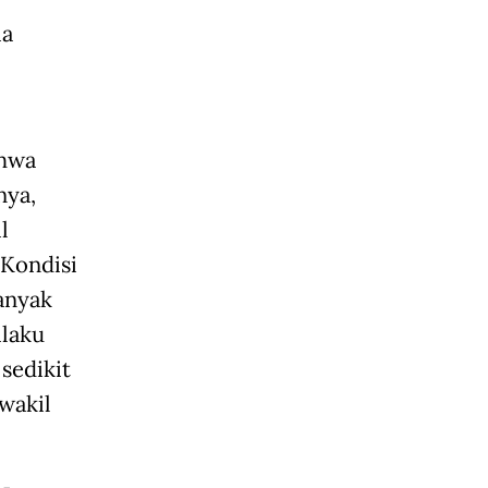
ia
ahwa
nya,
l
 Kondisi
anyak
laku
sedikit
wakil