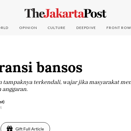
RLD
OPINION
CULTURE
DEEPDIVE
FRONT ROW
ransi bansos
 tampaknya terkendali, wajar jika masyarakat m
 anggaran.
st)
24
Gift Full Article