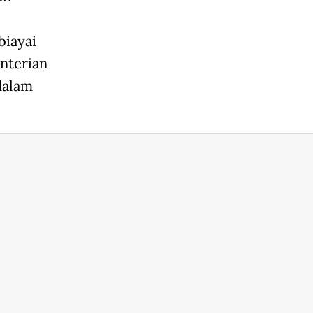
biayai
nterian
dalam