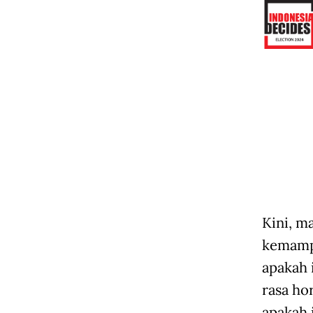
Kini, m
kemampu
apakah 
rasa ho
apakah 