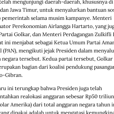
telah mengunjungi daerah-daerah, khususnya di
dan Jawa Timur, untuk menyalurkan bantuan sos
) pemerintah selama musim kampanye. Menteri
ator Perekonomian Airlangga Hartarto, yang ju
rtai Golkar, dan Menteri Perdagangan Zulkifli 
at ini menjabat sebagai Ketua Umum Partai Ama
l (PAN), mengikuti jejak Presiden dalam menyal
 negara tersebut. Kedua partai tersebut, Golkar
rupakan bagian dari koalisi pendukung pasanga
o-Gibran.
ru ini terungkap bahwa Presiden juga telah
tahkan realokasi anggaran sebesar Rp50 triliun 
olar Amerika) dari total anggaran negara tahun i
yang dipakai adalah untuk mengatasi kemungkin