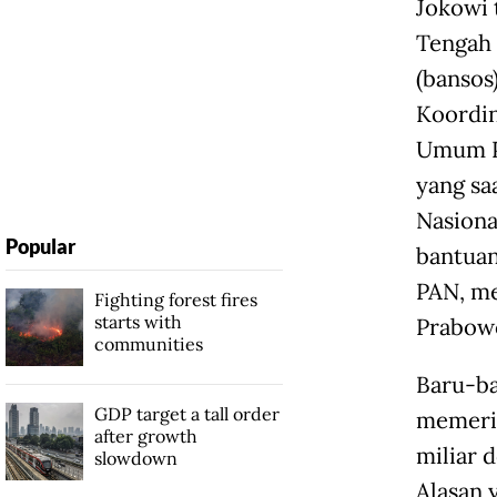
Jokowi 
Tengah 
(bansos
Koordin
Umum Pa
yang sa
Nasiona
Popular
bantuan
PAN, me
Fighting forest fires
starts with
Prabow
communities
Baru-ba
GDP target a tall order
memerin
after growth
miliar d
slowdown
Alasan 