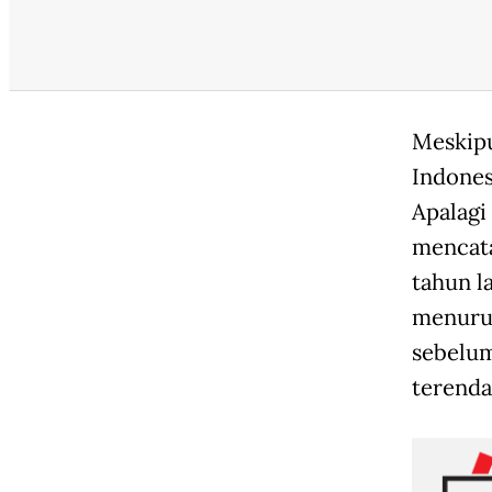
Meskipu
Indonesi
Apalagi
mencata
tahun la
menurun
sebelumn
terenda