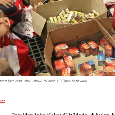
 from President Joko “Jokowi” Widodo. (JP/Dhoni Setiawan)
lish