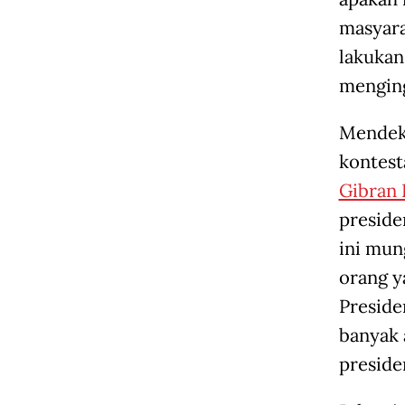
masyara
lakukan
menging
Mendeka
kontesta
Gibran
preside
ini mun
orang y
Preside
banyak 
preside