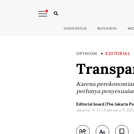
INDONESIA
BUSINESS
WO
OPINION
EDITORIAL
Transpa
Karena perekonomian
perlunya penyesuaian
Editorial board (The Jakarta Po
Jakarta
Fri, February 9, 20