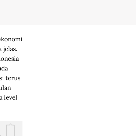
 ekonomi
 jelas.
donesia
ada
si terus
ulan
a level