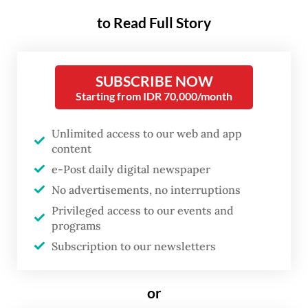
secara ekologis sangat sensitif tersebut.
to Read Full Story
Satu perusahaan, PT Gag Nikel, bebas
melanjutkan operasionalnya.
SUBSCRIBE NOW
Keputusan tersebut muncul setelah para
Starting from IDR 70,000/month
aktivis menyebarkan video yang
menunjukkan kerusakan nyata pada
Unlimited access to our web and app
ekosistem wilayah Raja Ampat.
content
e-Post daily digital newspaper
No advertisements, no interruptions
Privileged access to our events and
programs
Subscription to our newsletters
or