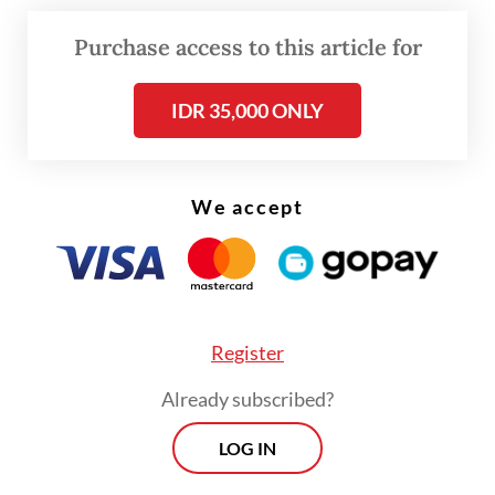
Purchase access to this article for
IDR 35,000 ONLY
We accept
“Presiden
Prabowo Subianto
telah
memutuskan bahwa pemerintah akan
mencabut izin usaha empat perusahaan
pertambangan di Raja Ampat,” kata Prasetyo,
dalam jumpa pers yang disiarkan secara
Register
daring pada Selasa.
Already subscribed?
LOG IN
Prospects