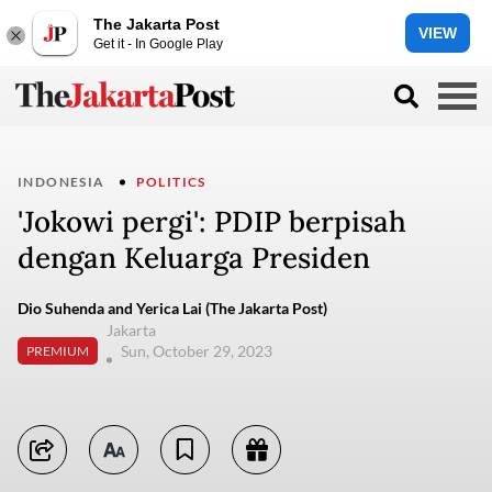
The Jakarta Post
VIEW
Get it - In Google Play
INDONESIA
POLITICS
'Jokowi pergi': PDIP berpisah
dengan Keluarga Presiden
Dio Suhenda and Yerica Lai (The Jakarta Post)
Jakarta
Sun, October 29, 2023
PREMIUM