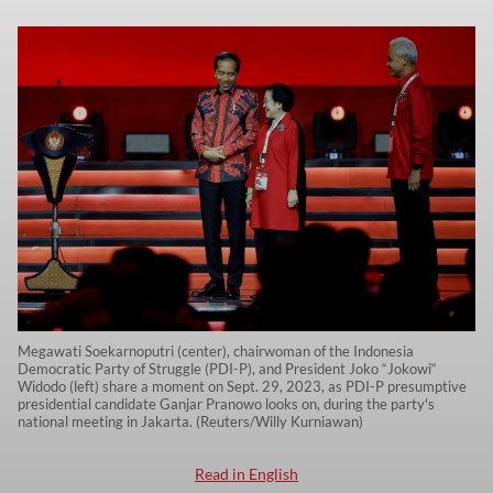
Megawati Soekarnoputri (center), chairwoman of the Indonesia
Democratic Party of Struggle (PDI-P), and President Joko “Jokowi“
Widodo (left) share a moment on Sept. 29, 2023, as PDI-P presumptive
presidential candidate Ganjar Pranowo looks on, during the party's
national meeting in Jakarta. (Reuters/Willy Kurniawan)
Read in English