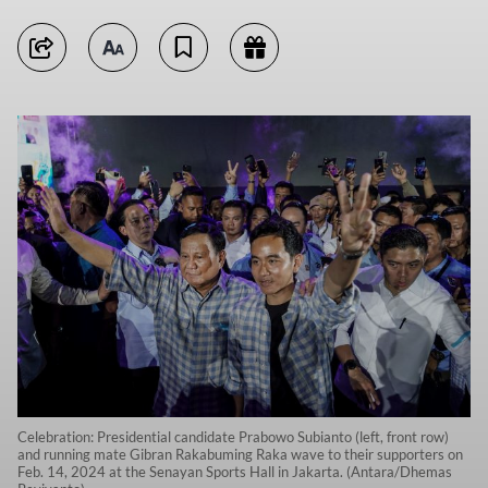
Celebration: Presidential candidate Prabowo Subianto (left, front row)
and running mate Gibran Rakabuming Raka wave to their supporters on
Feb. 14, 2024 at the Senayan Sports Hall in Jakarta. (Antara/Dhemas