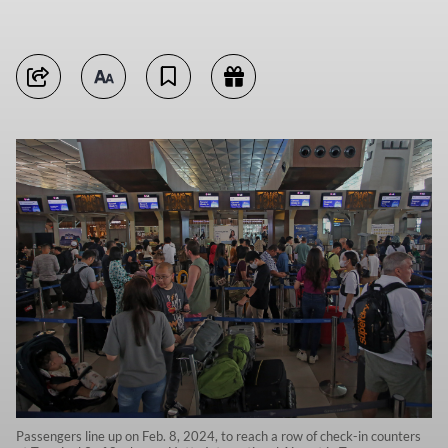
Passengers line up on Feb. 8, 2024, to reach a row of check-in counters