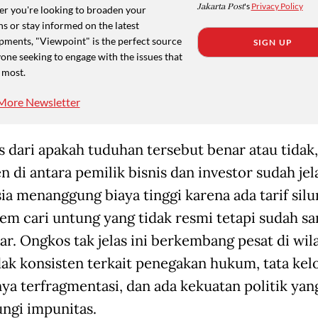
Jakarta Post
's
Privacy Policy
r you're looking to broaden your
s or stay informed on the latest
pments, "Viewpoint" is the perfect source
SIGN UP
one seeking to engage with the issues that
 most.
More Newsletter
s dari apakah tuduhan tersebut benar atau tidak,
 di antara pemilik bisnis dan investor sudah jel
ia menanggung biaya tinggi karena ada tarif sil
tem cari untung yang tidak resmi tetapi sudah sa
r. Ongkos tak jelas ini berkembang pesat di wil
dak konsisten terkait penegakan hukum, tata kel
ya terfragmentasi, dan ada kekuatan politik yan
ngi impunitas.