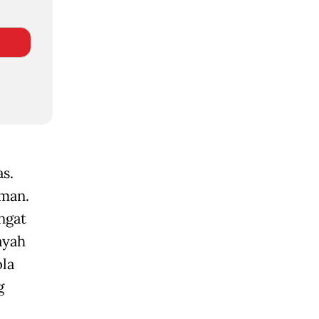
as.
uman.
ngat
ayah
ola
g