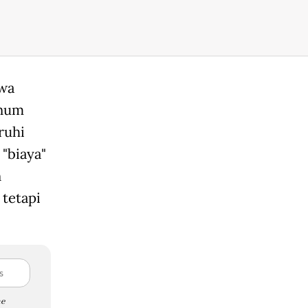
hwa
knum
ruhi
"biaya"
n
 tetapi
e