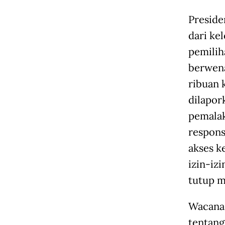
Presid
dari ke
pemilih
berwena
ribuan 
dilapor
pemalak
respons
akses k
izin-iz
tutup m
Wacana 
tentang