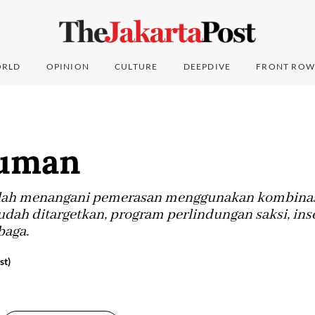
RLD
OPINION
CULTURE
DEEPDIVE
FRONT ROW
iluman
telah menangani pemerasan menggunakan kombina
udah ditargetkan, program perlindungan saksi, inse
baga.
st)