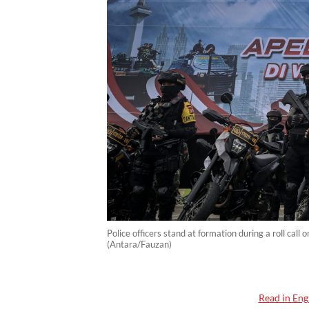
Police officers stand at formation during a roll cal
(Antara/Fauzan)
Read in Eng