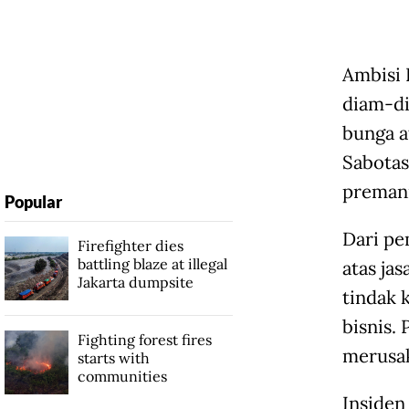
Ambisi 
diam-di
bunga a
Sabotas
preman
Popular
Dari pe
Firefighter dies
battling blaze at illegal
atas ja
Jakarta dumpsite
tindak 
bisnis.
Fighting forest fires
merusak
starts with
communities
Insiden 