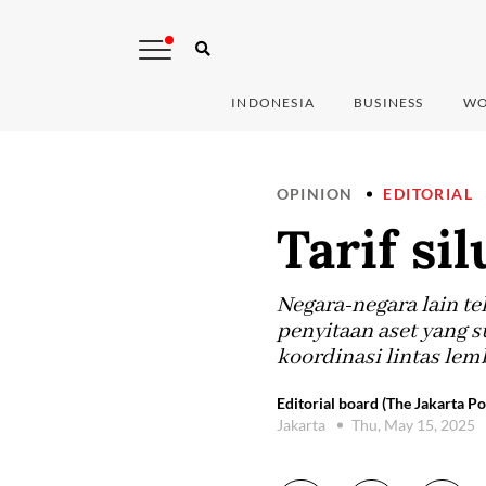
INDONESIA
BUSINESS
WO
OPINION
EDITORIAL
Tarif s
Negara-negara lain 
penyitaan aset yang s
koordinasi lintas lem
Editorial board (The Jakarta Po
Jakarta
Thu, May 15, 2025