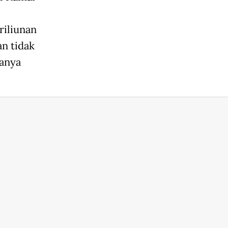
riliunan
an tidak
hanya