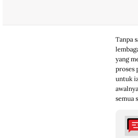
Tanpa s
lembaga
yang me
proses 
untuk i
awalnya
semua s