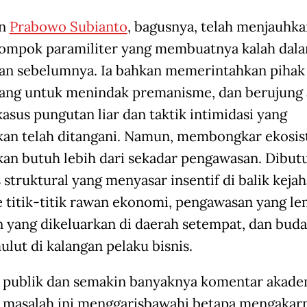
en
Prabowo Subianto
, bagusnya, telah menjauhka
lompok paramiliter yang membuatnya kalah dal
an sebelumnya. Ia bahkan memerintahkan pihak
ng untuk menindak premanisme, dan berujung
kasus pungutan liar dan taktik intimidasi yang
kan telah ditangani. Namun, membongkar ekosi
an butuh lebih dari sekadar pengawasan. Dibut
 struktural yang menyasar insentif di balik kejah
e titik-titik rawan ekonomi, pengawasan yang le
in yang dikeluarkan di daerah setempat, dan bud
ulut di kalangan pelaku bisnis.
publik dan semakin banyaknya komentar akade
 masalah ini menggarisbawahi betapa mengakar