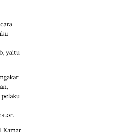
ecara
uku
b, yaitu
engakar
an,
 pelaku
stor.
al Kamar