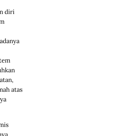
n diri
am
 adanya
stem
uhkan
atan,
mah atas
aya
mis
nya