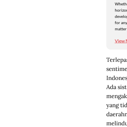
Whethe
horizon
develo
for any
matter
View 
Terlepa
sentimen
Indones
Ada sis
mengaka
yang ti
daerahn
melindu