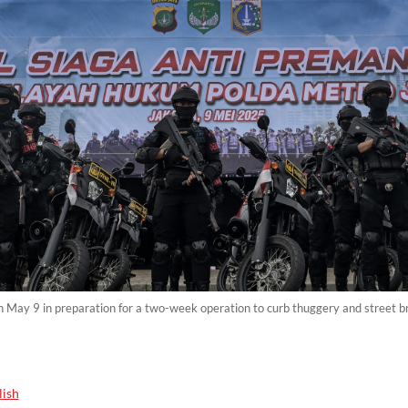
l on May 9 in preparation for a two-week operation to curb thuggery and street br
lish